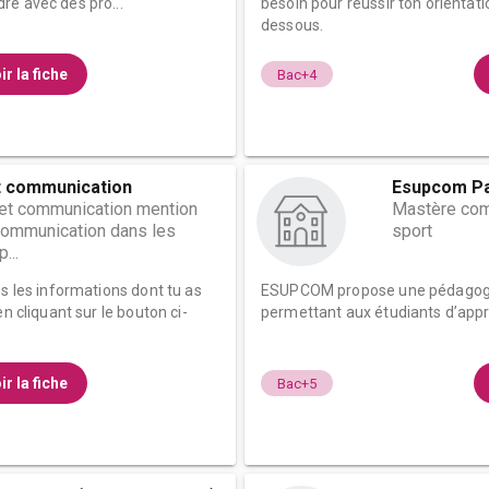
re avec des pro...
besoin pour réussir ton orientati
dessous.
ir la fiche
Bac+4
t communication
Esupcom Pa
 et communication mention
Mastère com
 communication dans les
sport
...
es les informations dont tu as
ESUPCOM propose une pédagogie 
n cliquant sur le bouton ci-
permettant aux étudiants d’appr
ir la fiche
Bac+5