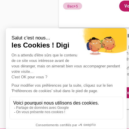
Vo
Bac+5
ISCPA Paris - 
Médias
Cycle Mastère 
Communication 
événementielle
L'ISCPA, fournisseur officiel de pro
la communication et de la productio
Vo
Bac+5