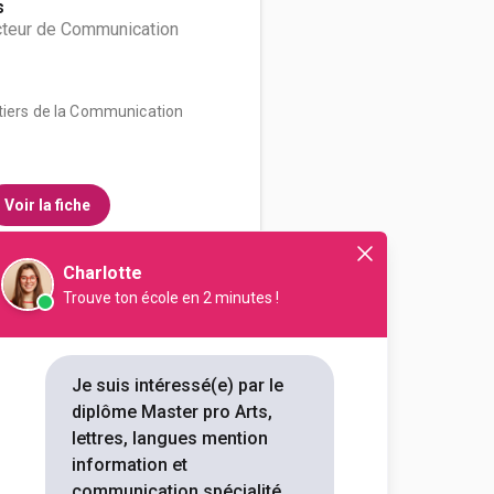
s
cteur de Communication
tiers de la Communication
Voir la fiche
Charlotte
Trouve ton école en 2 minutes !
atiques, informatique,
..
ure et communication mention
ovation, informations
Je suis intéressé(e) par le
éciali...
diplôme Master pro Arts,
lettres, langues mention
outes les informations dont tu as
information et
on en cliquant sur le bouton ci-
communication spécialité