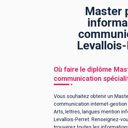
Master p
informa
BTS
Écoles
Masters
communica
Licences pro
Articles
Levallois
CAP
Bac pro
Bachelors
Où faire le diplôme
Mast
communication spécialit
Vous souhaitez obtenir un Master
communication internet-gestion é
Arts, lettres, langues mention i
Levallois-Perret. Renseignez-vou
trouverez toutes les informatio