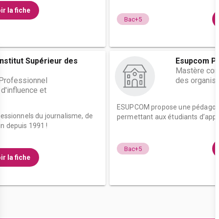
ir la fiche
Bac+5
Institut Supérieur des
Esupcom Pa
Mastère com
Professionnel
des organisa
d'influence et
ESUPCOM propose une pédagogie 
fessionnels du journalisme, de
permettant aux étudiants d’appr
n depuis 1991 !
Bac+5
ir la fiche