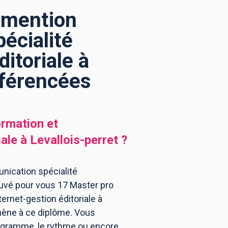
s mention
écialité
itoriale à
éférencées
ormation et
iale
à
Levallois-perret
?
nication spécialité
rouvé pour vous 17 Master pro
ernet-gestion éditoriale à
 mène à ce diplôme. Vous
rogramme, le rythme ou encore