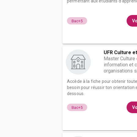
permettant aux étudiants d’apprend
Vo
Bac+5
UFR Culture e
Master Culture
information et
organisations sp
Accède à la fiche pour obtenir tout
besoin pour réussir ton orientation e
dessous.
Vo
Bac+5