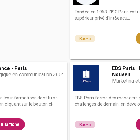
Fondée en 1963, l’ISC Paris est
supérieur privé d'int&eacu...
Bac+5
ance - Paris
EBS Paris :
gique en communication 360°
Nouvell...
Marketing e
es les informations dont tu as
EBS Paris forme des managers prê
n cliquant sur le bouton ci-
challenges de demain, en dévelop
ir la fiche
Bac+5