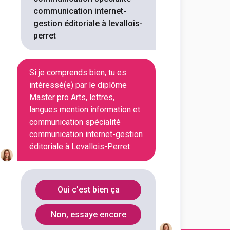
communication internet-
Voir la fiche
gestion éditoriale à levallois-
perret
ris
Si je comprends bien, tu es
munication des entreprises et
tions
intéressé(e) par le diplôme
Master pro Arts, lettres,
langues mention information et
par projets et participative
communication spécialité
endre avec des pro...
communication internet-gestion
éditoriale à Levallois-Perret
Voir la fiche
Oui c'est bien ça
Non, essaye encore