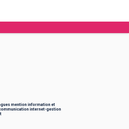
tudier à l'étranger
Ecoles de commerce
Job étudiant
BAFA
Ecoles d'ingénieur
ie étudiante
Universités
ogement étudiant
angues mention information et
communication internet-gestion
t
ourses