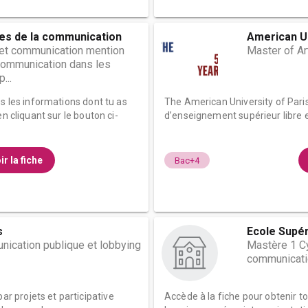
es de la communication
American Un
 et communication mention
Master of A
 communication dans les
...
es les informations dont tu as
The American University of Pari
n cliquant sur le bouton ci-
d’enseignement supérieur libre et
ir la fiche
Bac+4
s
Ecole Supér
ication publique et lobbying
Mastère 1 Cy
communicati
 projets et participative
Accède à la fiche pour obtenir t