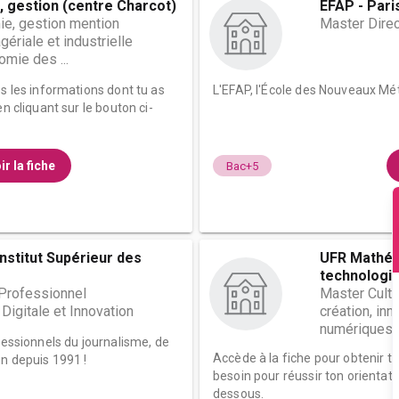
 gestion (centre Charcot)
EFAP - Pari
e, gestion mention
Master Dire
riale et industrielle
omie des ...
es les informations dont tu as
L'EFAP, l'École des Nouveaux Mé
n cliquant sur le bouton ci-
ir la fiche
Bac+5
Institut Supérieur des
UFR Mathém
technologie.
Professionnel
Master Cult
igitale et Innovation
création, inn
numériques sp
fessionnels du journalisme, de
Accède à la fiche pour obtenir t
n depuis 1991 !
besoin pour réussir ton orientati
dessous.