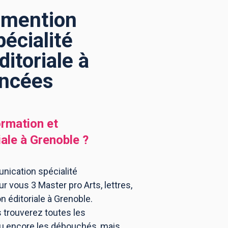
s mention
écialité
itoriale à
encées
ormation et
iale
à
Grenoble
?
nication spécialité
r vous 3 Master pro Arts, lettres,
 éditoriale à Grenoble.
 trouverez toutes les
ou encore les débouchés, mais