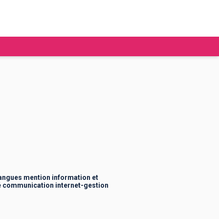
tudier à l'étranger
Ecoles de commerce
Job étudiant
BAFA
Ecoles d'ingénieur
ie étudiante
Universités
ogement étudiant
 langues mention information et
é communication internet-gestion
ourses