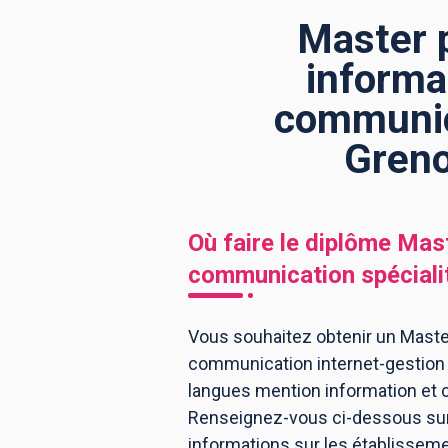
Master p
informa
BTS
Écoles
Masters
communica
Licences pro
Articles
Greno
CAP
Bac pro
Bachelors
Où faire le diplôme
Mast
communication spécialit
Vous souhaitez obtenir un Master
communication internet-gestion éd
langues mention information et 
Renseignez-vous ci-dessous sur 
informations sur les établissem