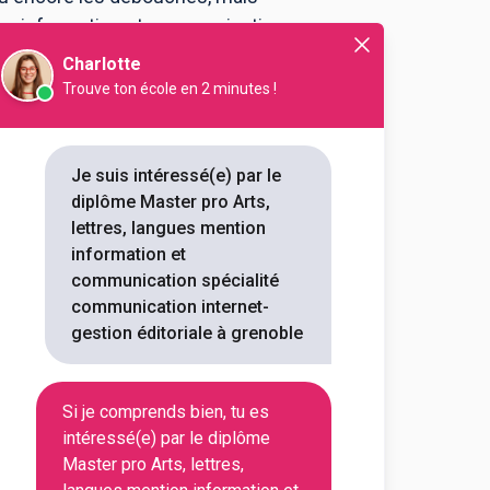
ntion information et communication
Charlotte
Trouve ton école en 2 minutes !
 la communication et des
rmation et communication
munication d'entreprise
Je suis intéressé(e) par le
diplôme Master pro Arts,
outes les informations dont tu as
lettres, langues mention
on en cliquant sur le bouton ci-
information et
communication spécialité
communication internet-
Voir la fiche
gestion éditoriale à grenoble
Si je comprends bien, tu es
ss School - Grenoble
intéressé(e) par le diplôme
mmunication
Master pro Arts, lettres,