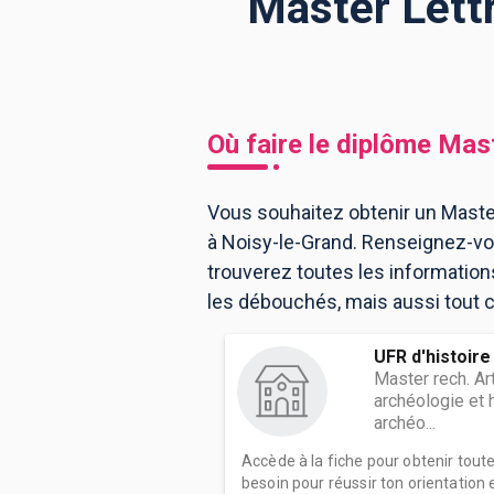
Master Lettr
BTS
Écoles
Masters
Licences pro
Articles
Où faire le diplôme
Mast
CAP
Bac pro
Vous souhaitez obtenir un Master
à Noisy-le-Grand. Renseignez-vo
Bachelors
trouverez toutes les informatio
les débouchés, mais aussi tout ce
UFR d'histoire
Master rech. Ar
archéologie et h
archéo...
Accède à la fiche pour obtenir tout
besoin pour réussir ton orientation e