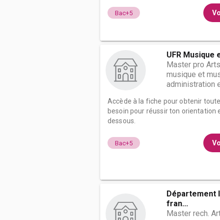
Vo
Bac+5
UFR Musique e
Master pro Arts
musique et mus
administration et
Accède à la fiche pour obtenir tout
besoin pour réussir ton orientation e
dessous.
Vo
Bac+5
Département li
fran...
Master rech. Ar