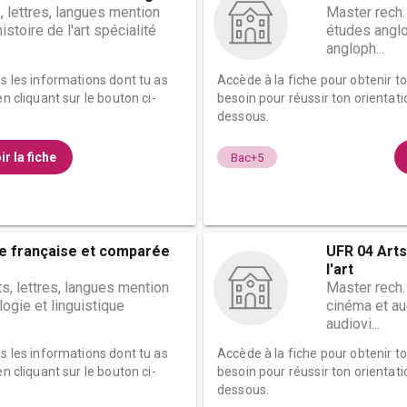
, lettres, langues mention
Master rech.
istoire de l'art spécialité
études anglo
angloph...
es les informations dont tu as
Accède à la fiche pour obtenir t
n cliquant sur le bouton ci-
besoin pour réussir ton orientati
dessous.
ir la fiche
Bac+5
re française et comparée
UFR 04 Arts
l'art
ts, lettres, langues mention
Master rech.
ologie et linguistique
cinéma et au
audiovi...
es les informations dont tu as
Accède à la fiche pour obtenir t
n cliquant sur le bouton ci-
besoin pour réussir ton orientati
dessous.