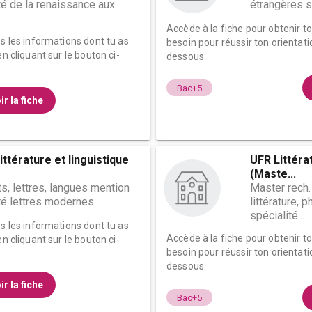
ité de la renaissance aux
étrangères sp
Accède à la fiche pour obtenir t
es les informations dont tu as
besoin pour réussir ton orientati
n cliquant sur le bouton ci-
dessous.
Bac+5
ir la fiche
ttérature et linguistique
UFR Littéra
(Maste...
ts, lettres, langues mention
Master rech.
ité lettres modernes
littérature, p
spécialité...
es les informations dont tu as
Accède à la fiche pour obtenir t
n cliquant sur le bouton ci-
besoin pour réussir ton orientati
dessous.
ir la fiche
Bac+5