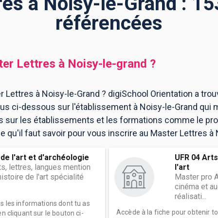
es à Noisy-le-Grand : 15
référencées
er Lettres
à
Noisy-le-grand
?
 Lettres à Noisy-le-Grand ? digiSchool Orientation a tro
us ci-dessous sur l'établissement à Noisy-le-Grand qui
ns sur les établissements et les formations comme le p
 qu'il faut savoir pour vous inscrire au Master Lettres à 
 de l'art et d'archéologie
UFR 04 Arts
ts, lettres, langues mention
l'art
istoire de l'art spécialité
Master pro A
cinéma et au
réalisati...
es les informations dont tu as
Accède à la fiche pour obtenir t
n cliquant sur le bouton ci-