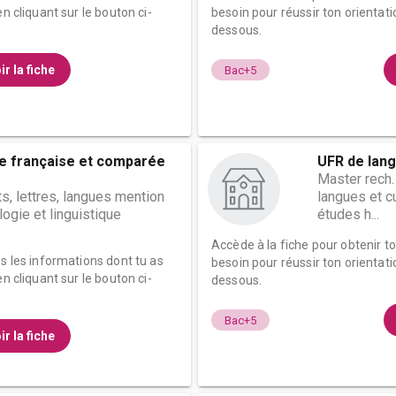
n cliquant sur le bouton ci-
besoin pour réussir ton orientati
dessous.
ir la fiche
Bac+5
re française et comparée
UFR de lang
Master rech.
ts, lettres, langues mention
langues et c
ologie et linguistique
études h...
Accède à la fiche pour obtenir t
es les informations dont tu as
besoin pour réussir ton orientati
n cliquant sur le bouton ci-
dessous.
Bac+5
ir la fiche