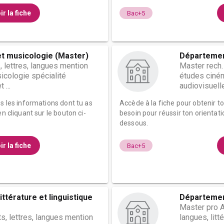
ir la fiche
Bac+5
t musicologie (Master)
Départemen
, lettres, langues mention
Master rech.
icologie spécialité
études ciné
 ...
audiovisuelle
es les informations dont tu as
Accède à la fiche pour obtenir t
n cliquant sur le bouton ci-
besoin pour réussir ton orientati
dessous.
ir la fiche
Bac+5
ttérature et linguistique
Départemen
Master pro A
ts, lettres, langues mention
langues, litt