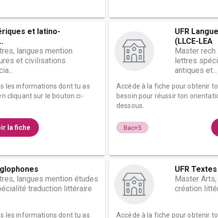
riques et latino-
UFR Langue
.
(LLCE-LEA
ttres, langues mention
Master rech.
tures et civilisations
lettres spéci
a...
antiques et...
es les informations dont tu as
Accède à la fiche pour obtenir t
n cliquant sur le bouton ci-
besoin pour réussir ton orientati
dessous.
ir la fiche
Bac+5
nglophones
UFR Textes 
ttres, langues mention études
Master Arts,
ialité traduction littéraire
création litté
es les informations dont tu as
Accède à la fiche pour obtenir t