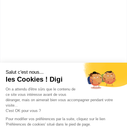
UFR langues et cultures
étrangères
Master Arts, lettres, langues
mention mondes
germanophones spécialité
études germaniques
Accède à la fiche pour obtenir toutes les
informations dont tu as besoin pour réussir ton
orientation en cliquant sur le bouton ci-dessous.
Bac+5
Voir la fiche