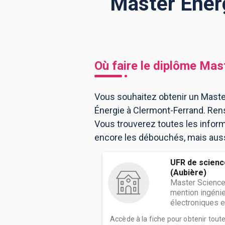
Master Énerg
BTS
Écoles
Masters
Licences pro
Articles
Où faire le diplôme
Mast
CAP
Bac pro
Vous souhaitez obtenir un Master
Énergie à Clermont-Ferrand. Ren
Bachelors
Vous trouverez toutes les infor
encore les débouchés, mais aussi
UFR de scienc
(Aubière)
Master Science
mention ingéni
électroniques et
Accède à la fiche pour obtenir tout