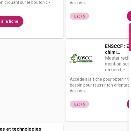
n cliquant sur le bouton ci-
dessous.
Bac+5
ir la fiche
ENSCCF : Ec
chimi...
Master rech.
mention scie
recherche...
Accède à la fiche pour obtenir t
besoin pour réussir ton orientati
dessous.
Bac+5
es et technologies