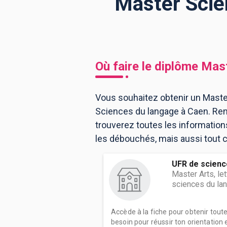
Master Scie
BTS
Écoles
Masters
Licences pro
Articles
Où faire le diplôme
Mast
CAP
Bac pro
Vous souhaitez obtenir un Maste
Sciences du langage à Caen. Ren
Bachelors
trouverez toutes les informatio
les débouchés, mais aussi tout c
UFR de scien
Master Arts, le
sciences du la
Accède à la fiche pour obtenir tout
besoin pour réussir ton orientation e