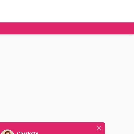
tudier à l'étranger
Ecoles de commerce
Job étudiant
BAFA
Ecoles d'ingénieur
ie étudiante
Universités
ogement étudiant
ourses
Charlotte