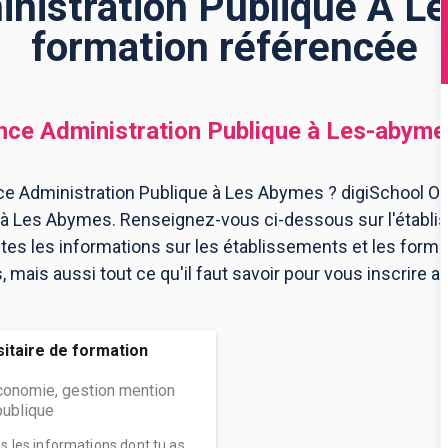
nistration Publique À L
formation référencée
nce Administration Publique
à
Les-abyme
e Administration Publique à Les Abymes ? digiSchool Ori
e à Les Abymes. Renseignez-vous ci-dessous sur l'étab
utes les informations sur les établissements et les for
mais aussi tout ce qu'il faut savoir pour vous inscrire a
rsitaire de formation
économie, gestion mention
publique
es les informations dont tu as