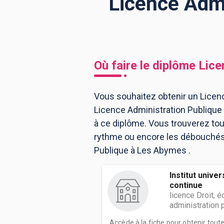
Licence Admi
BTS
Écoles
Masters
Licences pro
Articles
Où faire le diplôme
Lice
CAP
Bac pro
Vous souhaitez obtenir un Licenc
Licence Administration Publiqu
Bachelors
à ce diplôme. Vous trouverez to
rythme ou encore les débouchés, 
Publique à Les Abymes .
Institut unive
continue
licence Droit, 
administration 
Accède à la fiche pour obtenir tout