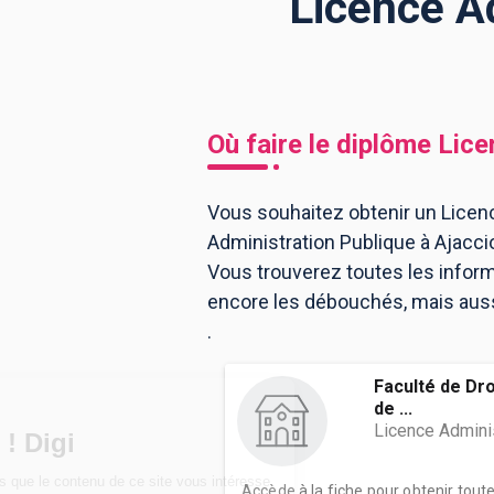
Licence Ad
BTS
Écoles
Masters
Licences pro
Articles
Où faire le diplôme
Lice
CAP
Bac pro
Vous souhaitez obtenir un Licenc
Administration Publique à Ajacci
Bachelors
Vous trouverez toutes les infor
encore les débouchés, mais aussi 
.
Faculté de Dro
de ...
Licence Admini
Accède à la fiche pour obtenir tout