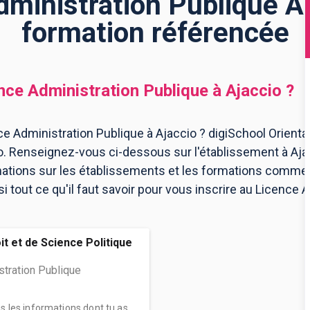
ministration Publique À 
formation référencée
nce Administration Publique
à
Ajaccio
?
e Administration Publique à Ajaccio ? digiSchool Orienta
o. Renseignez-vous ci-dessous sur l'établissement à Aja
mations sur les établissements et les formations comme
tout ce qu'il faut savoir pour vous inscrire au Licence 
it et de Science Politique
stration Publique
es les informations dont tu as