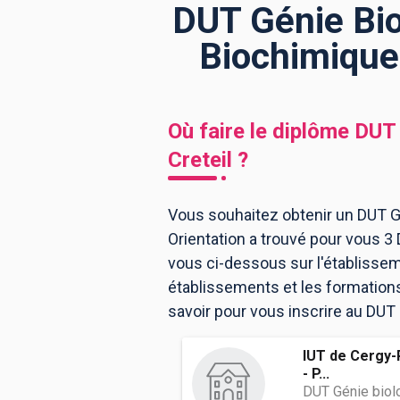
DUT Génie Bio
Biochimiques
BTS
Écoles
Masters
Licences pro
Articles
Où faire le diplôme
DUT 
CAP
Creteil
?
Bac pro
Bachelors
Vous souhaitez obtenir un DUT Gé
Orientation a trouvé pour vous 3
vous ci-dessous sur l'établissem
établissements et les formation
savoir pour vous inscrire au DUT
IUT de Cergy-P
- P...
DUT Génie biol