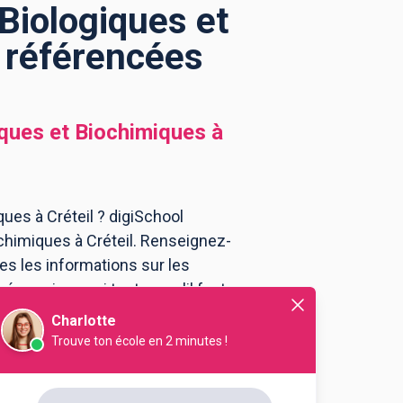
Biologiques et
s référencées
iques et Biochimiques
à
ues à Créteil ? digiSchool
chimiques à Créteil. Renseignez-
es les informations sur les
, mais aussi tout ce qu'il faut
ques à Créteil .
Charlotte
Trouve ton école en 2 minutes !
igny (Département CS)
ologique option analyses
et biochimiques