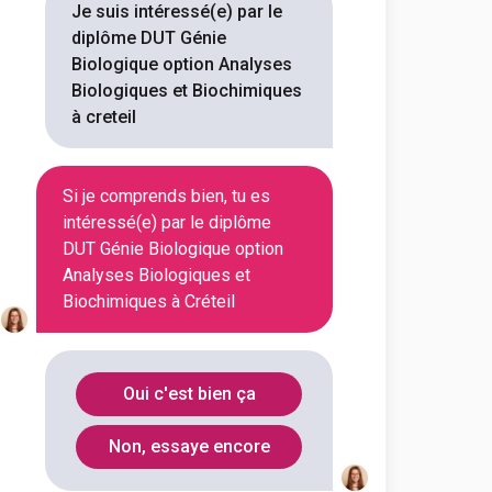
Je suis intéressé(e) par le
diplôme DUT Génie
outes les informations dont tu as
Biologique option Analyses
on en cliquant sur le bouton ci-
Biologiques et Biochimiques
à creteil
Voir la fiche
Si je comprends bien, tu es
intéressé(e) par le diplôme
DUT Génie Biologique option
il-Vitry (site Créteil)
Analyses Biologiques et
ologique option analyses
et biochimiques
Biochimiques à Créteil
outes les informations dont tu as
on en cliquant sur le bouton ci-
Oui c'est bien ça
Non, essaye encore
Voir la fiche