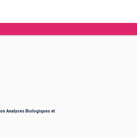
tudier à l'étranger
Ecoles de commerce
Job étudiant
BAFA
Ecoles d'ingénieur
ie étudiante
Universités
ogement étudiant
on Analyses Biologiques et
ourses