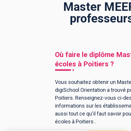
Master MEEF
professeurs
BTS
Écoles
Masters
Licences pro
Articles
CAP
Où faire le diplôme
Mast
Bac pro
écoles
à
Poitiers
?
Bachelors
Vous souhaitez obtenir un Maste
digiSchool Orientation a trouvé
Poitiers. Renseignez-vous ci-des
informations sur les établissem
aussi tout ce qu'il faut savoir 
écoles à Poitiers .