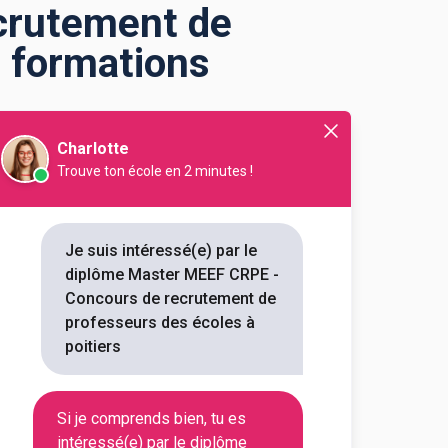
crutement de
2 formations
Charlotte
Trouve ton école en 2 minutes !
t de professeurs des
Je suis intéressé(e) par le
diplôme Master MEEF CRPE -
des écoles à Poitiers ?
Concours de recrutement de
t de professeurs des écoles à
professeurs des écoles à
me. Vous trouverez toutes les
poitiers
ou encore les débouchés, mais
crutement de professeurs des
Si je comprends bien, tu es
intéressé(e) par le diplôme