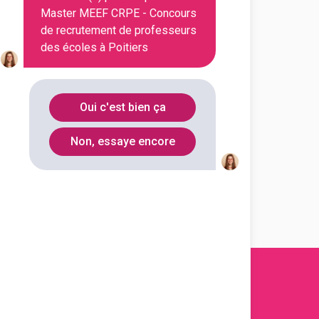
itut national supérieur du
Master MEEF CRPE - Concours
de recrutement de professeurs
 mention métiers de
des écoles à Poitiers
t, de l'éducation et de la
remier deg...
outes les informations dont tu as
Oui c'est bien ça
on en cliquant sur le bouton ci-
Non, essaye encore
Voir la fiche
s 2011-
2026