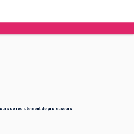
tudier à l'étranger
Ecoles de commerce
Job étudiant
BAFA
Ecoles d'ingénieur
ie étudiante
Universités
ogement étudiant
urs de recrutement de professeurs
ourses