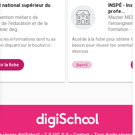
t national supérieur du
INSPÉ - Inst
profe...
ention métiers de
Master MEEF
 de l'éducation et de la
l'enseignemen
ier deg...
formation - p
es les informations dont tu as
Accède à la fiche pour obtenir t
n cliquant sur le bouton ci-
besoin pour réussir ton orientati
dessous.
ir la fiche
Bac+5
le réseau digiSchool
C.G.U/C.G.V
Contact
Tous droits réservé