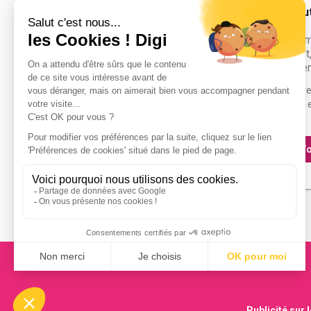
INSPÉ - Institu
profe...
Master MEEF m
l'enseignement,
formation - prem
Accède à la fiche pour obtenir tout
besoin pour réussir ton orientation e
dessous.
Vo
Bac+5
Publicité sur 