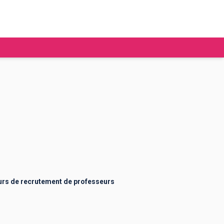
tudier à l'étranger
Ecoles de commerce
Job étudiant
BAFA
Ecoles d'ingénieur
ie étudiante
Universités
ogement étudiant
rs de recrutement de professeurs
ourses