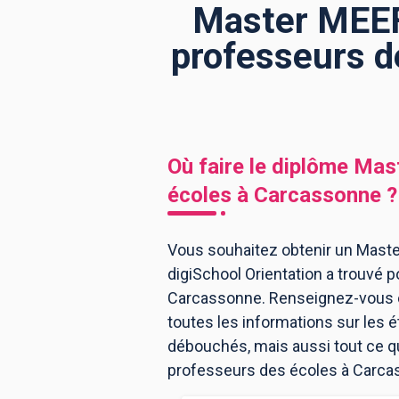
Master MEEF
professeurs d
BTS
Écoles
Masters
Licences pro
Articles
CAP
Où faire le diplôme
Mast
Bac pro
écoles
à
Carcassonne
?
Bachelors
Vous souhaitez obtenir un Mast
digiSchool Orientation a trouvé
Carcassonne. Renseignez-vous c
toutes les informations sur les
débouchés, mais aussi tout ce q
professeurs des écoles à Carca