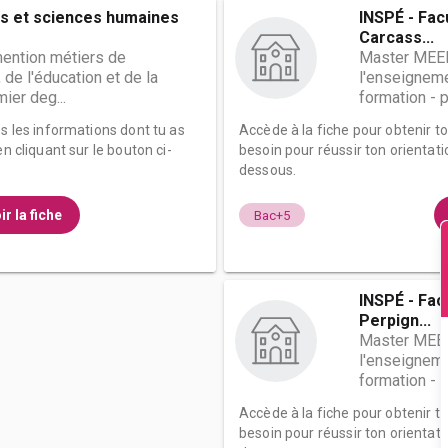
es et sciences humaines
INSPÉ - Fac
Carcass...
ention métiers de
Master MEEF
 de l'éducation et de la
l'enseignemen
ier deg...
formation - p
es les informations dont tu as
Accède à la fiche pour obtenir t
n cliquant sur le bouton ci-
besoin pour réussir ton orientati
dessous.
ir la fiche
Bac+5
INSPÉ - Fac
Perpign...
Master MEEF
l'enseignemen
formation - p
Accède à la fiche pour obtenir t
besoin pour réussir ton orientati