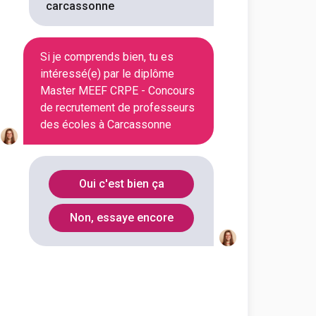
carcassonne
Voir la fiche
Si je comprends bien, tu es
intéressé(e) par le diplôme
Master MEEF CRPE - Concours
versité Perpignan Via Domitia
de recrutement de professeurs
 mention métiers de
t, de l'éducation et de la
des écoles à Carcassonne
remier deg...
outes les informations dont tu as
on en cliquant sur le bouton ci-
Oui c'est bien ça
Non, essaye encore
Voir la fiche