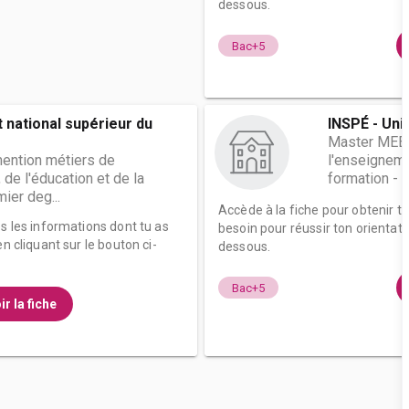
dessous.
Bac+5
t national supérieur du
INSPÉ - Uni
Master MEEF
ention métiers de
l'enseignemen
 de l'éducation et de la
formation - p
ier deg...
Accède à la fiche pour obtenir t
es les informations dont tu as
besoin pour réussir ton orientati
n cliquant sur le bouton ci-
dessous.
Bac+5
ir la fiche