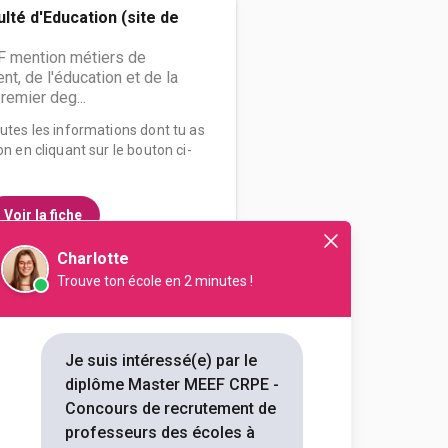
ulté d'Education (site de
 mention métiers de
t, de l'éducation et de la
remier deg...
outes les informations dont tu as
on en cliquant sur le bouton ci-
Voir la fiche
Charlotte
Trouve ton école en 2 minutes !
ulté d'Education (site de
 mention métiers de
t, de l'éducation et de la
Je suis intéressé(e) par le
remier deg...
diplôme Master MEEF CRPE -
Concours de recrutement de
outes les informations dont tu as
professeurs des écoles à
on en cliquant sur le bouton ci-