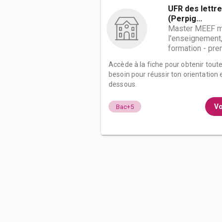
UFR des lettr
(Perpig...
Master MEEF m
l'enseignement,
formation - prem
Accède à la fiche pour obtenir tout
besoin pour réussir ton orientation e
dessous.
Vo
Bac+5