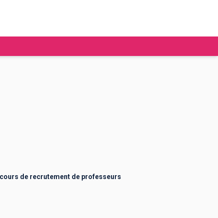
tudier à l'étranger
Ecoles de commerce
Job étudiant
BAFA
Ecoles d'ingénieur
ie étudiante
Universités
ogement étudiant
ours de recrutement de professeurs
ourses