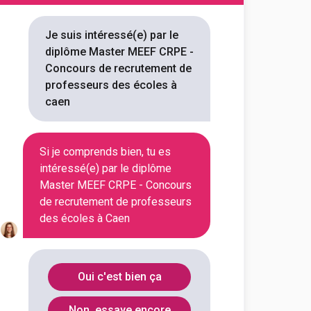
 mention métiers de
t, de l'éducation et de la
Je suis intéressé(e) par le
remier deg...
diplôme Master MEEF CRPE -
Concours de recrutement de
outes les informations dont tu as
professeurs des écoles à
on en cliquant sur le bouton ci-
caen
Voir la fiche
Si je comprends bien, tu es
intéressé(e) par le diplôme
Master MEEF CRPE - Concours
itut national supérieur du
de recrutement de professeurs
 mention métiers de
des écoles à Caen
t, de l'éducation et de la
remier deg...
outes les informations dont tu as
Oui c'est bien ça
on en cliquant sur le bouton ci-
Non, essaye encore