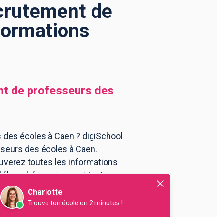
crutement de
formations
t de professeurs des
 des écoles à Caen ? digiSchool
sseurs des écoles à Caen.
uverez toutes les informations
débouchés, mais aussi tout ce
rofesseurs des écoles à Caen .
Charlotte
Trouve ton école en 2 minutes !
itut national supérieur du