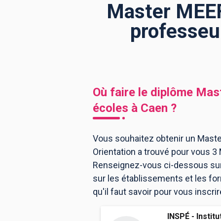
Master MEEF
professeu
BTS
Écoles
Masters
Licences pro
Articles
CAP
Où faire le diplôme
Mast
Bac pro
écoles
à
Caen
?
Bachelors
Vous souhaitez obtenir un Mast
Orientation a trouvé pour vous 
Renseignez-vous ci-dessous sur 
sur les établissements et les f
qu'il faut savoir pour vous ins
INSPÉ - Institu