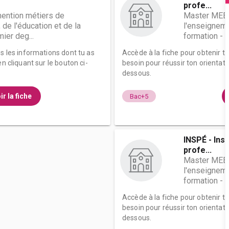
profe...
ention métiers de
Master MEEF
 de l'éducation et de la
l'enseignemen
ier deg...
formation - p
es les informations dont tu as
Accède à la fiche pour obtenir t
n cliquant sur le bouton ci-
besoin pour réussir ton orientati
dessous.
ir la fiche
Bac+5
INSPÉ - Inst
profe...
Master MEEF
l'enseignemen
formation - p
Accède à la fiche pour obtenir t
besoin pour réussir ton orientati
dessous.