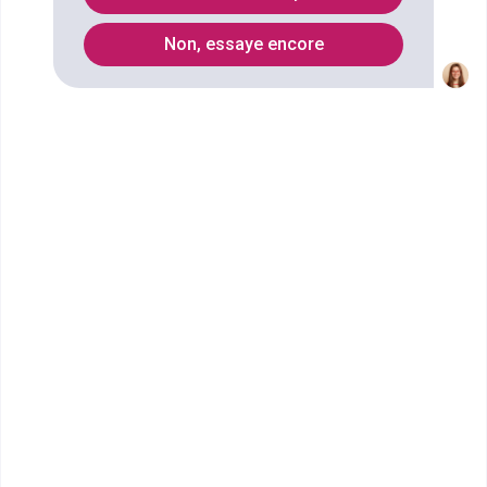
Non, essaye encore
Vous souhaitez obtenir un CPGE Classe préparatoire
Economique et commerciale option économique
(1re année) à Dunkerque ? digiSchool Orientation a
trouvé pour vous 3 CPGE Classe préparatoire
Economique et commerciale option économique
(1re année) à Dunkerque. Renseignez-vous ci-
dessous sur l'établissement à Dunkerque qui mène
à ce diplôme. Vous trouverez toutes les
informations sur les établissements et les
formations comme le programme, le rythme ou
encore les débouchés, mais aussi tout ce qu'il faut
savoir pour vous inscrire au CPGE Classe
préparatoire Economique et commerciale option
économique (1re année) à Dunkerque .