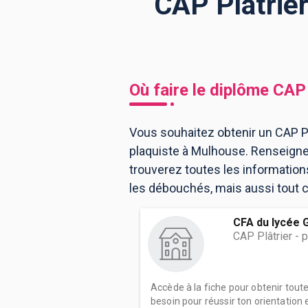
CAP Plâtrier
BTS
Écoles
Masters
Licences pro
Articles
Où faire le diplôme
CAP 
CAP
Bac pro
Vous souhaitez obtenir un CAP Plâ
plaquiste à Mulhouse. Renseigne
Bachelors
trouverez toutes les informatio
les débouchés, mais aussi tout ce
CFA du lycée G
CAP Plâtrier - 
Accède à la fiche pour obtenir tout
besoin pour réussir ton orientation e