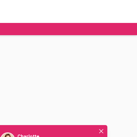
tudier à l'étranger
Ecoles de commerce
Job étudiant
BAFA
Ecoles d'ingénieur
ie étudiante
Universités
ogement étudiant
ourses
Charlotte