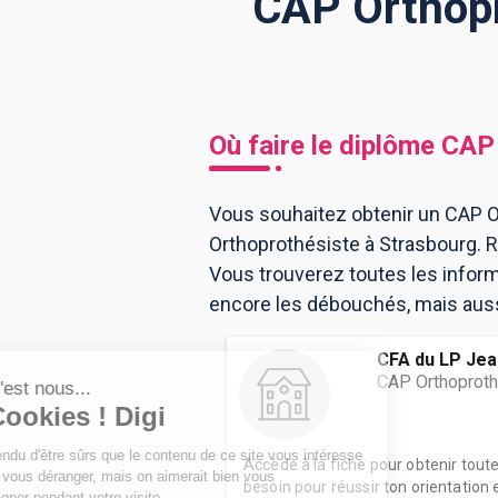
CAP Orthopr
BTS
Écoles
Masters
Licences pro
Articles
Où faire le diplôme
CAP 
CAP
Bac pro
Vous souhaitez obtenir un CAP Or
Orthoprothésiste à Strasbourg. 
Bachelors
Vous trouverez toutes les infor
encore les débouchés, mais aussi
CFA du LP Jea
CAP Orthoproth
Accède à la fiche pour obtenir tout
besoin pour réussir ton orientation e