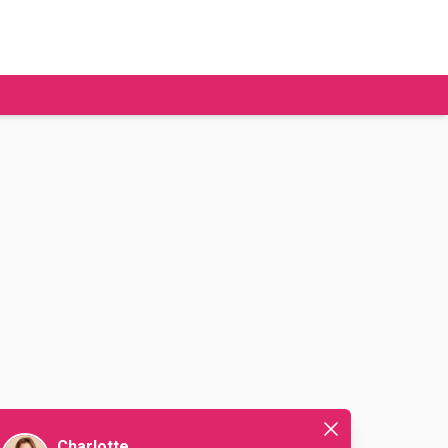
tudier à l'étranger
Ecoles de commerce
Job étudiant
BAFA
Ecoles d'ingénieur
ie étudiante
Universités
ogement étudiant
ourses
Charlotte