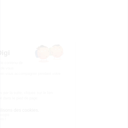
Sainte-Marie (Bail...
CAP Fleuriste
Accède à la fiche pour obtenir toutes les
informations dont tu as besoin pour réussir ton
orientation en cliquant sur le bouton ci-dessous.
CAP ou équivalent
Voir la fiche
Publicité sur le réseau digiSchool
C.G.U/C.G.V