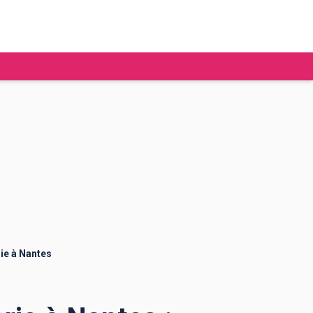
tudier à l'étranger
Ecoles de commerce
Job étudiant
BAFA
Ecoles d'ingénieur
ie étudiante
Universités
ogement étudiant
ie à Nantes
ourses