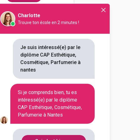
Charlotte
Trouve ton école en 2 minutes !
e française de coiffure et
ue, cosmétique, parfumerie par
ance
Je suis intéressé(e) par le
diplôme CAP Esthétique,
outes les informations dont tu as
Cosmétique, Parfumerie à
on en cliquant sur le bouton ci-
nantes
Voir la fiche
Si je comprends bien, tu es
intéressé(e) par le diplôme
CAP Esthétique, Cosmétique,
Parfumerie à Nantes