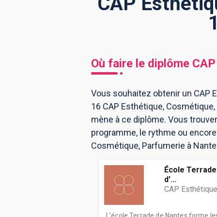
CAP Esthétiq
BTS
Écoles
Masters
Licences pro
Articles
Où faire le diplôme
CAP 
CAP
Bac pro
Vous souhaitez obtenir un CAP E
16 CAP Esthétique, Cosmétique, 
Bachelors
mène à ce diplôme. Vous trouver
programme, le rythme ou encore l
Cosmétique, Parfumerie à Nante
École Terrade 
d'...
CAP Esthétique
L'école Terrade de Nantes forme l