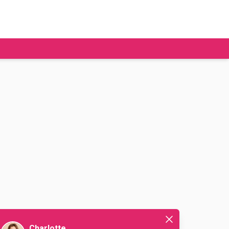
tudier à l'étranger
Ecoles de commerce
Job étudiant
BAFA
Ecoles d'ingénieur
ie étudiante
Universités
ogement étudiant
ourses
Charlotte