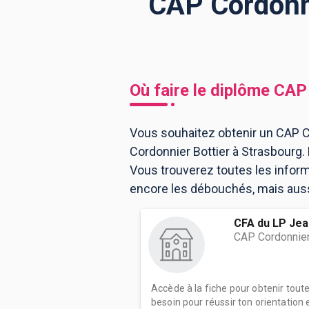
CAP Cordonni
BTS
Écoles
Masters
Licences pro
Articles
Où faire le diplôme
CAP 
CAP
Bac pro
Vous souhaitez obtenir un CAP Co
Cordonnier Bottier à Strasbourg
Bachelors
Vous trouverez toutes les infor
encore les débouchés, mais aussi 
CFA du LP Jea
CAP Cordonnier
Accède à la fiche pour obtenir tout
besoin pour réussir ton orientation e