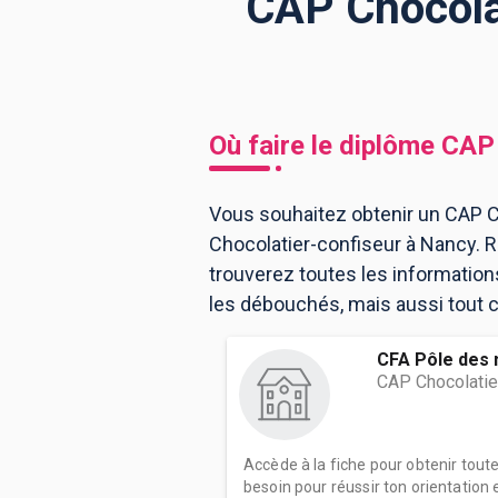
CAP Chocolat
BTS
Écoles
Masters
Licences pro
Articles
Où faire le diplôme
CAP 
CAP
Bac pro
Vous souhaitez obtenir un CAP Ch
Chocolatier-confiseur à Nancy. 
Bachelors
trouverez toutes les informatio
les débouchés, mais aussi tout ce
CFA Pôle des 
CAP Chocolatie
Accède à la fiche pour obtenir tout
besoin pour réussir ton orientation e