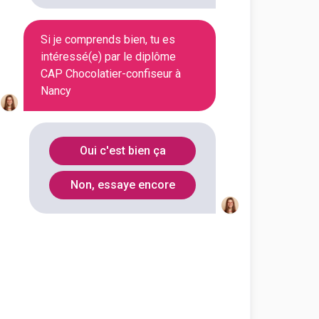
Si je comprends bien, tu es
Voir la fiche
intéressé(e) par le diplôme
CAP Chocolatier-confiseur à
Nancy
ier-confiseur
Oui c'est bien ça
outes les informations dont tu as
Non, essaye encore
on en cliquant sur le bouton ci-
Voir la fiche