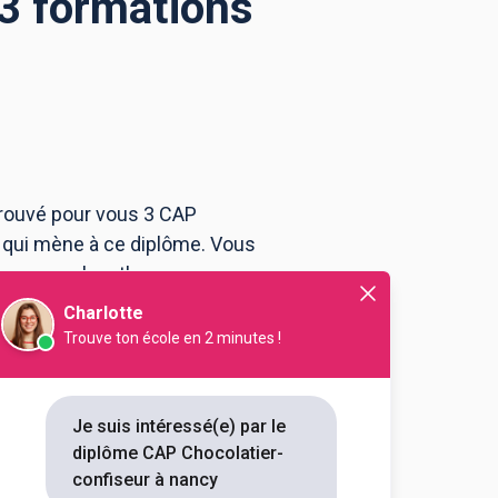
 3 formations
trouvé pour vous 3 CAP
 qui mène à ce diplôme. Vous
rogramme, le rythme ou encore
confiseur à Nancy .
Charlotte
Trouve ton école en 2 minutes !
rioux
ier-confiseur
Je suis intéressé(e) par le
diplôme CAP Chocolatier-
outes les informations dont tu as
confiseur à nancy
on en cliquant sur le bouton ci-