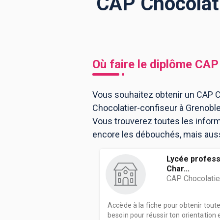
CAP Chocolati
BTS
Écoles
Masters
Licences pro
Articles
Où faire le diplôme
CAP 
CAP
Bac pro
Vous souhaitez obtenir un CAP Ch
Chocolatier-confiseur à Grenobl
Bachelors
Vous trouverez toutes les infor
encore les débouchés, mais aussi 
Lycée profess
Char...
CAP Chocolatie
Accède à la fiche pour obtenir tout
besoin pour réussir ton orientation e