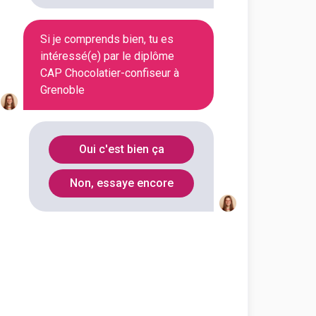
Si je comprends bien, tu es
Voir la fiche
intéressé(e) par le diplôme
CAP Chocolatier-confiseur à
Grenoble
 formation des métiers de
ier-confiseur
Oui c'est bien ça
outes les informations dont tu as
Non, essaye encore
on en cliquant sur le bouton ci-
Voir la fiche