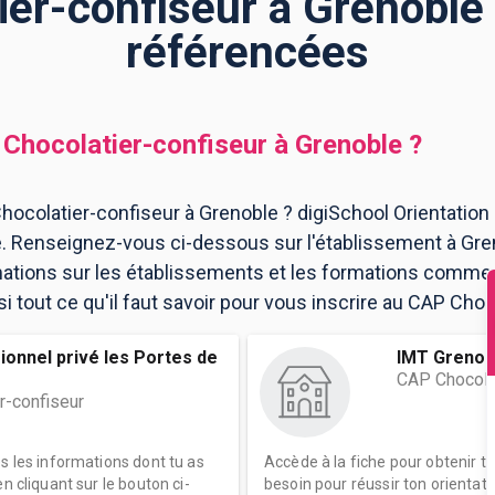
er-confiseur à Grenoble 
référencées
Chocolatier-confiseur
à
Grenoble
?
ocolatier-confiseur à Grenoble ? digiSchool Orientation
e. Renseignez-vous ci-dessous sur l'établissement à Gre
mations sur les établissements et les formations comme
tout ce qu'il faut savoir pour vous inscrire au CAP Choc
ionnel privé les Portes de
IMT Grenob
CAP Chocola
r-confiseur
es les informations dont tu as
Accède à la fiche pour obtenir t
n cliquant sur le bouton ci-
besoin pour réussir ton orientati