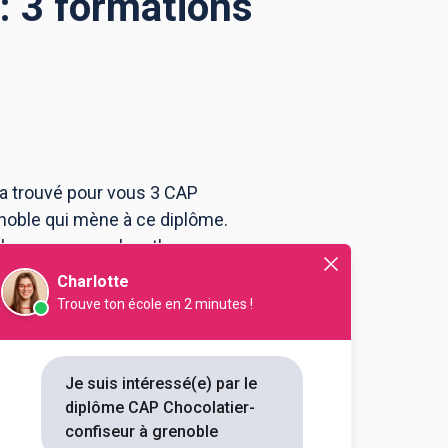
: 3 formations
 a trouvé pour vous 3 CAP
noble qui mène à ce diplôme.
 le programme, le rythme ou
olatier-confiseur à Grenoble .
Charlotte
Trouve ton école en 2 minutes !
le
tier-Confiseur
Je suis intéressé(e) par le
diplôme CAP Chocolatier-
outes les informations dont tu as
confiseur à grenoble
on en cliquant sur le bouton ci-