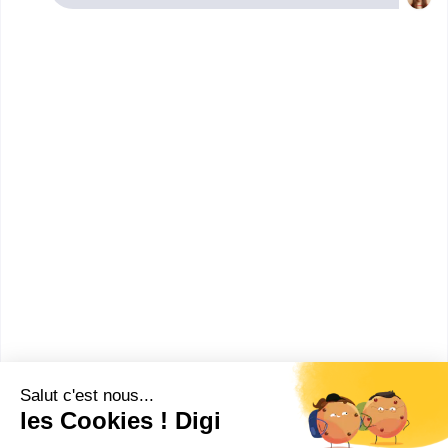
Bayonne. Renseignez-vous ci-dessous sur
l'établissement à Bayonne qui mène à ce diplôme.
Vous trouverez toutes les informations sur les
établissements et les formations comme le
programme, le rythme ou encore les débouchés,
mais aussi tout ce qu'il faut savoir pour vous
inscrire au CAP Chocolatier-confiseur à Bayonne .
CFA de la Chambre de métiers
et de l'artisan...
CAP Chocolatier-confiseur
Accède à la fiche pour obtenir toutes les
informations dont tu as besoin pour réussir ton
orientation en cliquant sur le bouton ci-dessous.
CAP ou équivalent
Voir la fiche