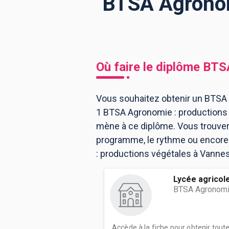
BTSA Agronom
BTS
Écoles
Masters
Licences pro
Articles
Où faire le diplôme
BTSA
CAP
Bac pro
Vous souhaitez obtenir un BTSA 
1 BTSA Agronomie : productions 
Bachelors
mène à ce diplôme. Vous trouver
programme, le rythme ou encore 
: productions végétales à Vannes
Lycée agricol
BTSA Agronomie
Accède à la fiche pour obtenir tout