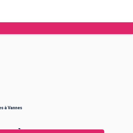
tudier à l'étranger
Ecoles de commerce
Job étudiant
BAFA
Ecoles d'ingénieur
ie étudiante
Universités
ogement étudiant
es à Vannes
ourses