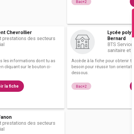
Bac+2
nt Chevrollier
Lycée poly
t prestations des secteurs
Bernard
ial
BTS Services
sanitaire et 
es les informations dont tu as
Accède à la fiche pour obtenir t
n cliquant sur le bouton ci-
besoin pour réussir ton orientati
dessous.
ir la fiche
Bac+2
Fanon
t prestations des secteurs
ial