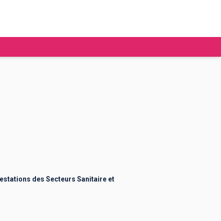
tudier à l'étranger
Ecoles de commerce
Job étudiant
BAFA
Ecoles d'ingénieur
ie étudiante
Universités
ogement étudiant
estations des Secteurs Sanitaire et
ourses