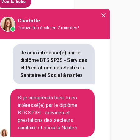
Voir la fiche
Charlotte
Trouve ton école en 2 minutes !
valent Talensac-Jeanne
 et prestations des secteurs
social
Je suis intéressé(e) par le
diplôme BTS SP3S - Services
outes les informations dont tu as
et Prestations des Secteurs
on en cliquant sur le bouton ci-
Sanitaire et Social à nantes
Voir la fiche
Si je comprends bien, tu es
intéressé(e) par le diplôme
BTS SP3S - services et
prestations des secteurs
sanitaire et social à Nantes