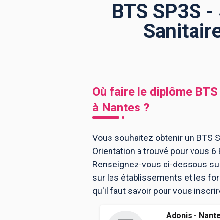
BTS SP3S - 
Sanitair
BTS
Écoles
Masters
Licences pro
Articles
CAP
Où faire le diplôme
BTS 
Bac pro
à
Nantes
?
Bachelors
Vous souhaitez obtenir un BTS SP
Orientation a trouvé pour vous 6
Renseignez-vous ci-dessous sur 
sur les établissements et les f
qu'il faut savoir pour vous inscr
Adonis - Nant