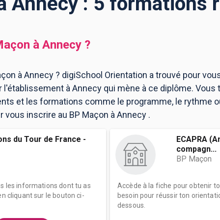
 Annecy : 5 formations 
Maçon
à
Annecy
?
çon à Annecy ? digiSchool Orientation a trouvé pour vou
l'établissement à Annecy qui mène à ce diplôme. Vous t
ents et les formations comme le programme, le rythme 
our vous inscrire au BP Maçon à Annecy .
s du Tour de France -
ECAPRA (An
compagn...
BP Maçon
es les informations dont tu as
Accède à la fiche pour obtenir t
n cliquant sur le bouton ci-
besoin pour réussir ton orientati
dessous.