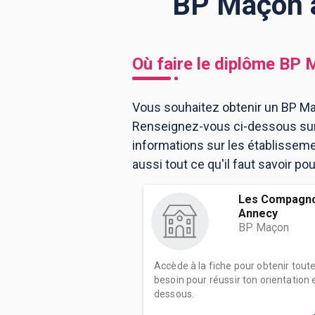
BP Maçon à
BTS
Écoles
Masters
Où faire le diplôme
BP 
Licences pro
Articles
Vous souhaitez obtenir un BP Ma
CAP
Renseignez-vous ci-dessous sur 
Bac pro
informations sur les établissem
Bachelors
aussi tout ce qu'il faut savoir p
Les Compagnon
Annecy
BP Maçon
Accède à la fiche pour obtenir tout
besoin pour réussir ton orientation e
dessous.