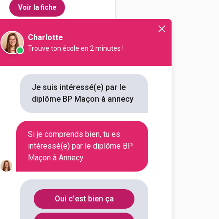
Voir la fiche
Charlotte
Trouve ton école en 2 minutes !
n
Je suis intéressé(e) par le
diplôme BP Maçon à annecy
outes les informations dont tu as
on en cliquant sur le bouton ci-
Si je comprends bien, tu es
intéressé(e) par le diplôme BP
Voir la fiche
Maçon à Annecy
ment de Savoie et Haute-
Oui c'est bien ça