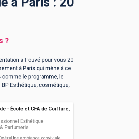
 à Paris : 20
s
?
entation a trouvé pour vous 20
ssement à Paris qui mène à ce
ns comme le programme, le
au BP Esthétique, cosmétique,
de - École et CFA de Coiffure,
ssionnel Esthétique
& Parfumerie
s OpéraUne ambiance conviviale,