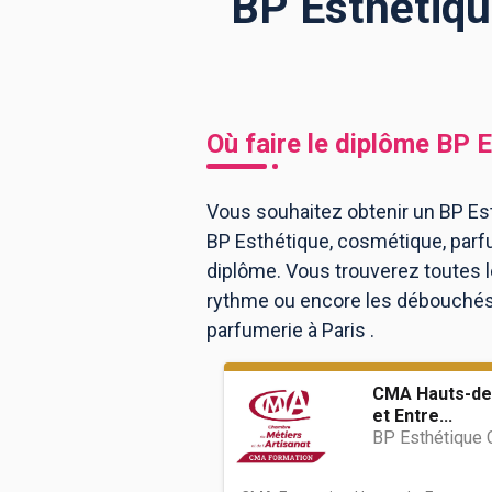
BP Esthétiqu
BTS
Écoles
Masters
Licences pro
Articles
Où faire le diplôme
BP E
CAP
Bac pro
Vous souhaitez obtenir un BP Est
BP Esthétique, cosmétique, parf
Bachelors
diplôme. Vous trouverez toutes 
rythme ou encore les débouchés, 
parfumerie à Paris .
CMA Hauts-de
et Entre...
BP Esthétique 