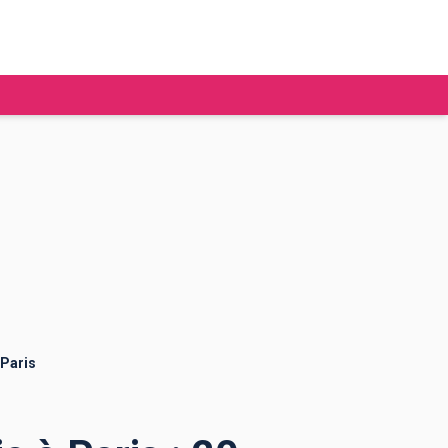
tudier à l'étranger
Ecoles de commerce
Job étudiant
BAFA
Ecoles d'ingénieur
ie étudiante
Universités
ogement étudiant
 Paris
ourses