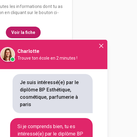
outes les informations dont tu as
on en cliquant sur le bouton ci-
Voir la fiche
Charlotte
Trouve ton école en 2 minutes !
ION PLUS
e, cosmétique, parfumerie
Je suis intéressé(e) par le
diplôme BP Esthétique,
outes les informations dont tu as
cosmétique, parfumerie à
on en cliquant sur le bouton ci-
paris
Voir la fiche
Si je comprends bien, tu es
intéressé(e) par le diplôme BP