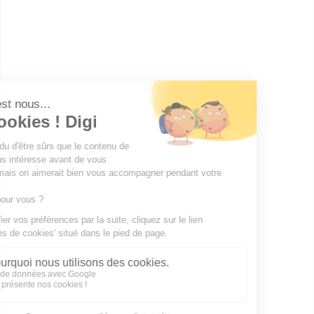
BP Esthétique, cosmétique,
parfumerie
Accède à la fiche pour obtenir toutes les
informations dont tu as besoin pour réussir ton
orientation en cliquant sur le bouton ci-dessous.
Bac ou équivalent
Voir la fiche
Publicité sur le réseau digiSchool
C.G.U/C.G.V
Contact