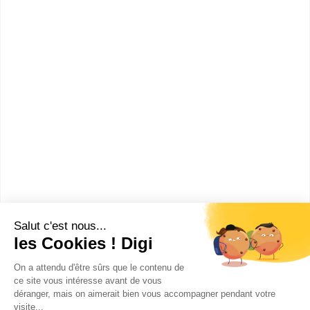
orientation en cliquant sur le bouton ci-dessous.
Bac+3
Voir la fiche
Audencia Bachelors
Bachelor in Management
Audencia Bachelor In Management propose une
formation post-bac d'excellence. Son diplôme BAC+3
est visé par le Ministèr...
Bac+3
Voir la fiche