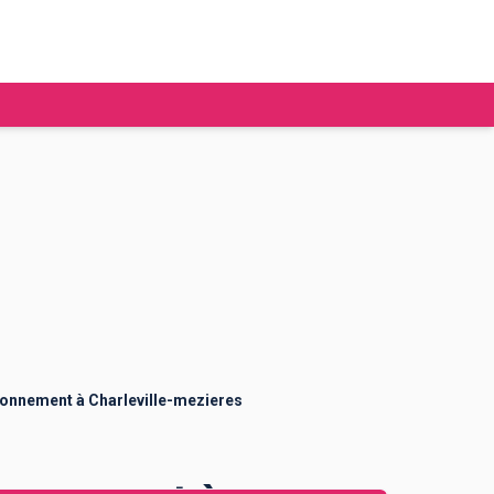
tudier à l'étranger
Ecoles de commerce
Job étudiant
BAFA
Ecoles d'ingénieur
ie étudiante
Universités
ogement étudiant
ronnement à Charleville-mezieres
ourses