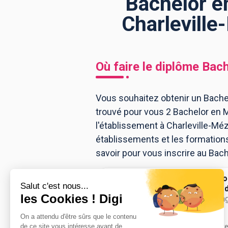
Bachelor e
Charleville
BTS
Écoles
Masters
Licences pro
Articles
Où faire le diplôme
Bach
CAP
Bac pro
Vous souhaitez obtenir un Bache
trouvé pour vous 2 Bachelor en 
Bachelors
l'établissement à Charleville-Mé
établissements et les formation
savoir pour vous inscrire au Bac
Pôle Formati
Ardenne site d.
Bachelor Manage
Accède à la fiche pour obtenir tout