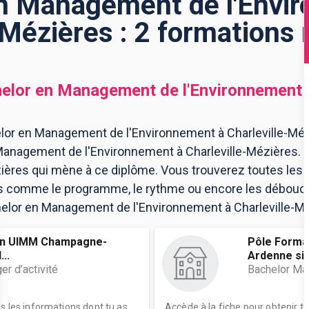
n Management de l'Envi
-Mézières : 2 formations
elor en Management de l'Environnement
lor en Management de l'Environnement à Charleville-Mézi
Management de l'Environnement à Charleville-Mézières.
zières qui mène à ce diplôme. Vous trouverez toutes les 
s comme le programme, le rythme ou encore les débouchés
helor en Management de l'Environnement à Charleville-Mé
on UIMM Champagne-
Pôle Forma
..
Ardenne site
r d’activité
Bachelor Man
es les informations dont tu as
Accède à la fiche pour obtenir t