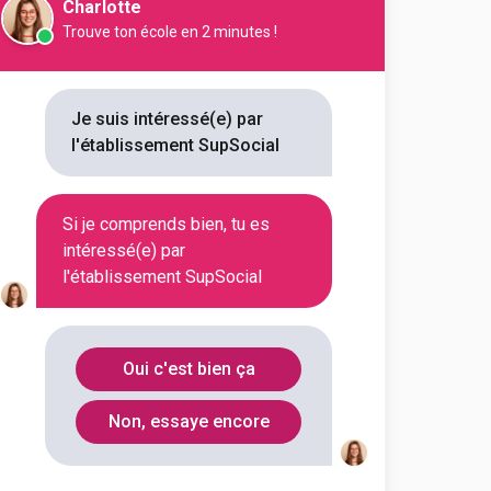
Charlotte
Trouve ton école en 2 minutes !
e
Droit
droit de la famille
Je suis intéressé(e) par
l'établissement SupSocial
Si je comprends bien, tu es
intéressé(e) par
l'établissement SupSocial
Oui c'est bien ça
En initial
Non, essaye encore