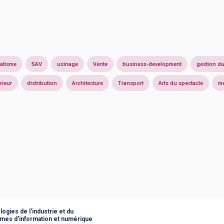
atisme
SAV
usinage
Vente
business-development
gestion d
rieur
distribution
Architecture
Transport
Arts du spectacle
mé
ogies de l'industrie et du
èmes d'information et numérique