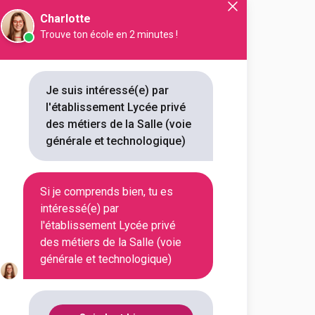
Charlotte
Trouve ton école en 2 minutes !
En initial
Je suis intéressé(e) par
En initial
l'établissement Lycée privé
des métiers de la Salle (voie
générale et technologique)
En initial
Si je comprends bien, tu es
intéressé(e) par
En initial
l'établissement Lycée privé
des métiers de la Salle (voie
générale et technologique)
En initial