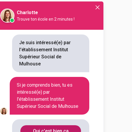
Charlotte
Trouve ton école en 2 minutes !
e
Droit
droit de la famille
Je suis intéressé(e) par
l'établissement Institut
Supérieur Social de
Mulhouse
Si je comprends bien, tu es
intéressé(e) par
l'établissement Institut
Supérieur Social de Mulhouse
En initial
Oui c'est bien ça