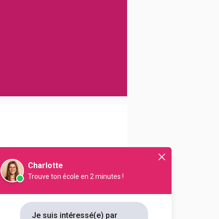
NB FORMATIONS
Charlotte
2
Trouve ton école en 2 minutes !
Je suis intéressé(e) par