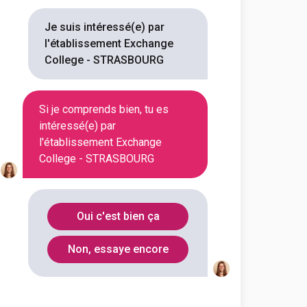
Je suis intéressé(e) par
l'établissement Exchange
College - STRASBOURG
Si je comprends bien, tu es
intéressé(e) par
l'établissement Exchange
En alternance
En initial
College - STRASBOURG
Oui c'est bien ça
En alternance
En initial
Non, essaye encore
En alternance
En initial