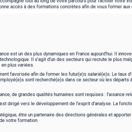
ompagne tout au long de votre parcours pour faciliter votre in
nne accès à des formations concrètes afin de vous former aux 
rance est un des plus dynamiques en France aujourd’hui. Il inno
chnologique. Il s’agit d’un des secteurs qui recrute le plus malg
 en plus variées.
ement favorisée afin de former les futur(e)s salarié(e)s. Le tau
s employé(e)s sont recherché(e)s dans ce secteur où les départs à 
nce, de grandes qualités humaines sont requises : l’aisance relat
t dirigé vers le développement de l’esprit d’analyse. La fonct
atégique, être un partenaire des directions générales et apporter
 de votre formation.