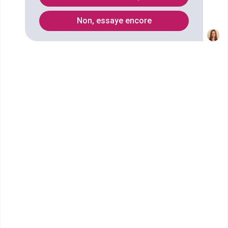
1
Non, essaye encore
Secteurs
Enseignement dans le primaire
Enseignement
Formations
Bac+5
:
Master MEEF mention métiers de l'enseignement, de
l'éducation et de la formation - premier degré