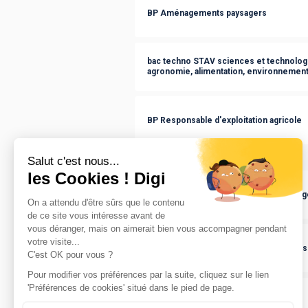
BP Aménagements paysagers
bac techno STAV sciences et technologie
agronomie, alimentation, environnement,
BP Responsable d'exploitation agricole
CAP ou équivalent
:
BPA Travaux des aménagements paysag
BPA Travaux des productions horticoles
BPA Travaux de la production animale