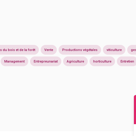
s du bois et de la forêt
Vente
Productions végétales
viticulture
ges
Management
Entrepreunariat
Agriculture
horticulture
Entretien