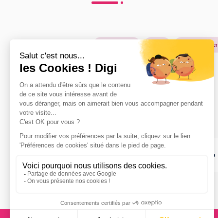
Petite enfance
Social
Service à la p
Formations
CAP ou équivalent
:
Diplôme d'Etat d'auxiliaire de vie sociale