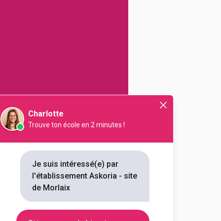
Charlotte
Trouve ton école en 2 minutes !
NB FORMATIONS
Je suis intéressé(e) par
1
l'établissement Askoria - site
de Morlaix