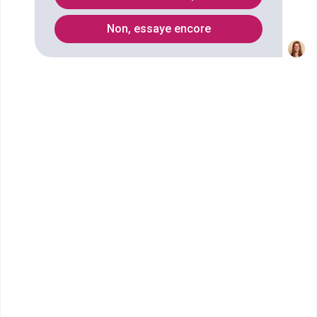
Liste des Master professionnel
Non, essaye encore
Quels métiers faire avec un
diplôme Master pro Droit,
économie, gestion mention
journalisme spécialité journaliste
télévision multimédia ?
Ecoles qui forment au diplôme Master
pro Droit, économie, gestion mention
journalisme spécialité journaliste
télévision multimédia