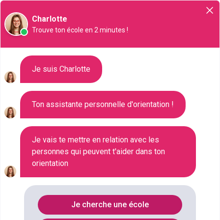
Orientation
Charlotte
Trouve ton école en 2 minutes !
Liste des 27 Préparation aux
Je suis Charlotte
concours de la fonction
publique à Poitiers
Ton assistante personnelle d'orientation !
Où faire le diplôme
PREPARATION-
Je vais te mettre en relation avec les
personnes qui peuvent t'aider dans ton
CONCOURS
à
Poitiers
?
orientation
Consultez ci-dessous la liste de toutes les
formations de type Préparation aux concours de la
Je cherche une école
fonction publique à Poitiers (Vienne). Faites votre