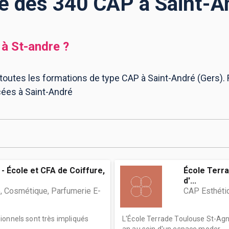
te des 340 CAP à Saint-A
à
St-andre
?
 toutes les formations de type CAP à Saint-André (Gers). 
ées à Saint-André
- École et CFA de Coiffure,
École Terra
d'...
, Cosmétique, Parfumerie E-
CAP Esthéti
ionnels sont très impliqués
L'École Terrade Toulouse St-Agn