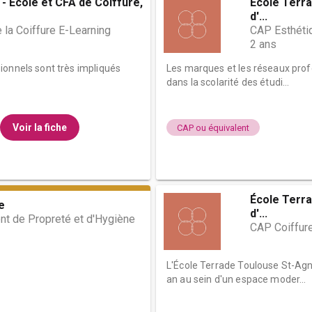
- École et CFA de Coiffure,
École Terra
d'...
la Coiffure E-Learning
CAP Esthéti
2 ans
ionnels sont très impliqués
Les marques et les réseaux prof
dans la scolarité des étudi...
Voir la fiche
CAP ou équivalent
École Terra
e
d'...
t de Propreté et d'Hygiène
CAP Coiffur
L'École Terrade Toulouse St-Agn
an au sein d'un espace moder...