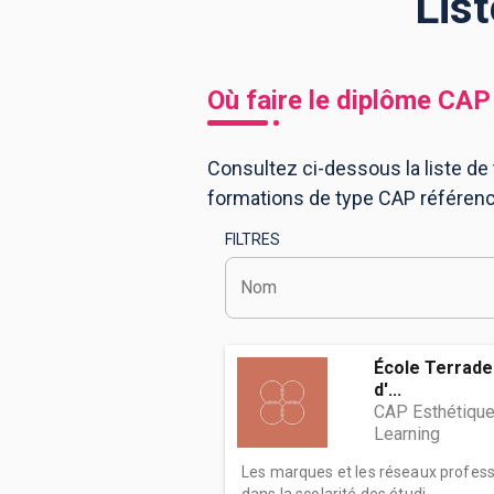
Lis
BTS
Écoles
Masters
Où faire le diplôme
CAP
Licences pro
Articles
Consultez ci-dessous la liste de
CAP
formations de type CAP référenc
Bac pro
FILTRES
Bachelors
Nom
École Terrade 
d'...
CAP Esthétique
Learning
Les marques et les réseaux profess