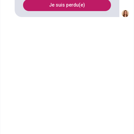
Je suis perdu(e)
Filtrer
École Terrade - École et CFA
de Coiffure, d'...
CAP Métiers de la Coiffure en 2
ans
Installée à Béziers depuis 2001, l'école & CFA École
Terrade Béziers est...
CAP ou équivalent
Voir la fiche
École Terrade - École et CFA
de Coiffure, d'...
CAP Esthétique, Cosmétique,