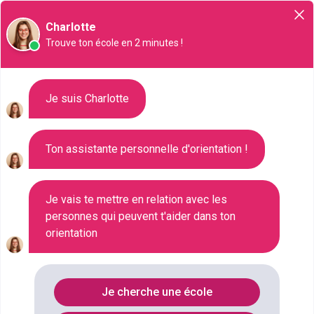
Orientation
Charlotte
Trouve ton école en 2 minutes !
Liste des 201 CAP à Narbonne
Je suis Charlotte
Ton assistante personnelle d'orientation !
Où faire le diplôme
CAP
à
Narbonne
?
Consultez ci-dessous la liste de toutes les
Je vais te mettre en relation avec les
personnes qui peuvent t'aider dans ton
formations de type CAP à Narbonne (Aude). Faites
orientation
votre choix parmi les 201 formations de type CAP
référencées à Narbonne
FILTRES
Je cherche une école
Nom