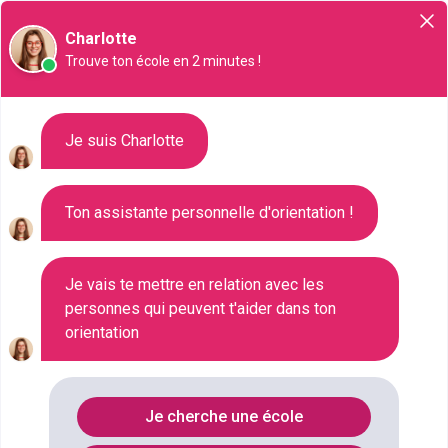
Orientation
Charlotte
Trouve ton école en 2 minutes !
Liste des 336 CAP à Belfort
Je suis Charlotte
Ton assistante personnelle d'orientation !
Où faire le diplôme
CAP
à
Belfort
?
Consultez ci-dessous la liste de toutes les
Je vais te mettre en relation avec les
personnes qui peuvent t'aider dans ton
formations de type CAP à Belfort (Territoire de
orientation
Belfort). Faites votre choix parmi les 336 formations
de type CAP référencées à Belfort
FILTRES
Je cherche une école
Nom