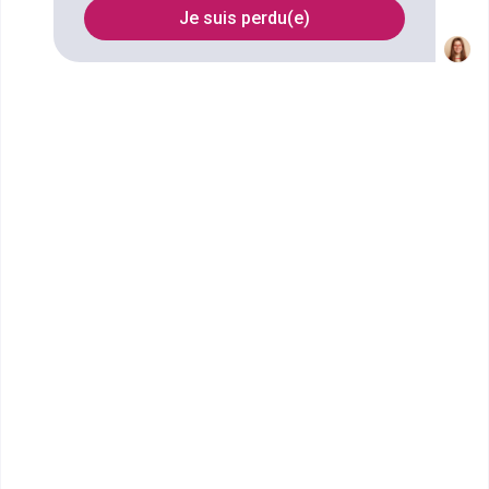
Je suis perdu(e)
Filtrer
École Terrade - École et CFA
de Coiffure, d'...
CAP Coiffure
La vie à l’école de Coiffure et d’Esthétique de
Mulhouse Une ambiance convivi...
CAP ou équivalent
Voir la fiche
École Terrade - École et CFA
de Coiffure, d'...
CAP Esthétique, cosmétique,