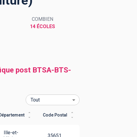
lture)
COMBIEN
14 ÉCOLES
ifique post BTSA-BTS-
Département
Code Postal
Ille-et-
35651