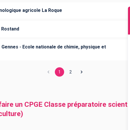
nologique agricole La Roque
n Rostand
 Gennes - Ecole nationale de chimie, physique et
1
2
 faire un CPGE Classe préparatoire scien
culture)