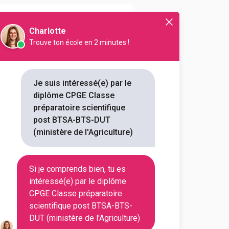
Aveyron
12033
Charlotte
Trouve ton école en 2 minutes !
Bas-Rhin
67084
Je suis intéressé(e) par le
Paris
75013
diplôme CPGE Classe
préparatoire scientifique
post BTSA-BTS-DUT
(ministère de l'Agriculture)
Si je comprends bien, tu es
intéressé(e) par le diplôme
tifique post BTSA-BTS-
CPGE Classe préparatoire
scientifique post BTSA-BTS-
DUT (ministère de l'Agriculture)