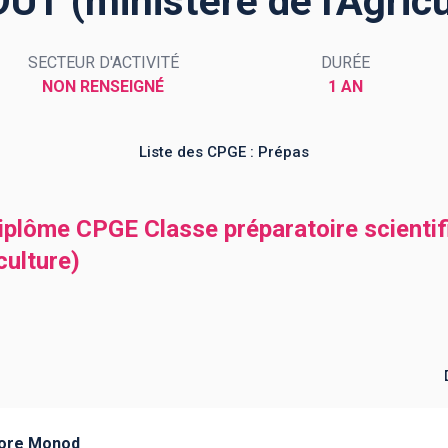
UT (ministère de l'Agricu
SECTEUR D'ACTIVITÉ
DURÉE
NON RENSEIGNÉ
1 AN
Liste des CPGE : Prépas
diplôme CPGE Classe préparatoire scient
culture)
dore Monod