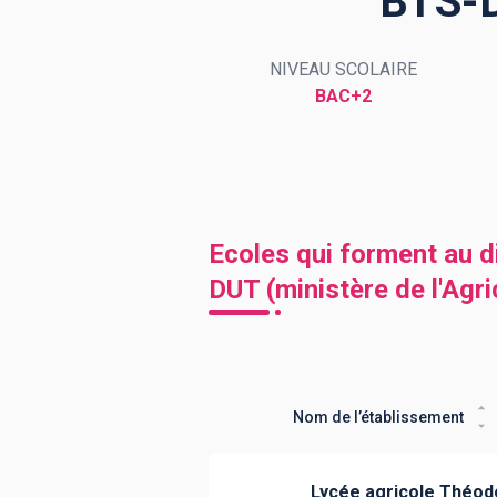
BTS-D
NIVEAU SCOLAIRE
BTS
Écoles
Masters
BAC+2
Licences pro
Articles
CAP
Bac pro
Ecoles qui forment au 
Bachelors
DUT (ministère de l'Agri
Nom de l’établissement
Lycée agricole Théo