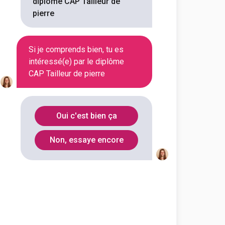
diplôme CAP Tailleur de
pierre
Montalieu-Vercieu
(
1
)
Si je comprends bien, tu es
Saverne
(
1
)
intéressé(e) par le diplôme
CAP Tailleur de pierre
Saint-Pierre-des-
(
1
)
Corps
Quintin
(
1
)
Oui c'est bien ça
Pont-de-Veyle
(
1
)
Non, essaye encore