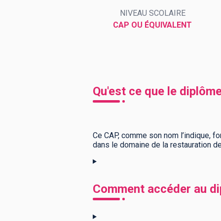
NIVEAU SCOLAIRE
CAP OU ÉQUIVALENT
BTS
Écoles
Masters
Licences pro
Articles
CAP
Qu'est ce que le diplôme
Bac pro
Bachelors
Ce CAP, comme son nom l’indique, f
dans le domaine de la restauration de
Comment accéder au dip