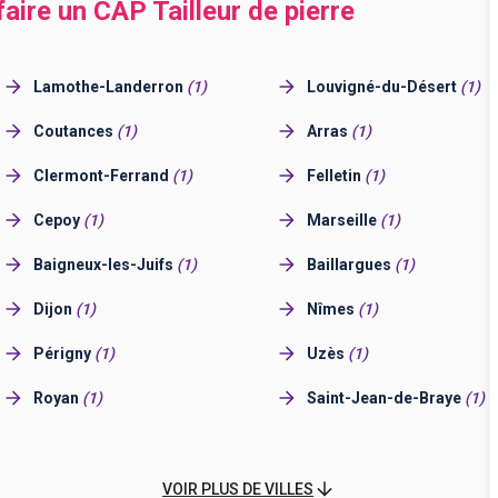
faire un CAP Tailleur de pierre
Lamothe-Landerron
(
1
)
Louvigné-du-Désert
(
1
)
Coutances
(
1
)
Arras
(
1
)
Clermont-Ferrand
(
1
)
Felletin
(
1
)
Cepoy
(
1
)
Marseille
(
1
)
Baigneux-les-Juifs
(
1
)
Baillargues
(
1
)
Dijon
(
1
)
Nîmes
(
1
)
Périgny
(
1
)
Uzès
(
1
)
Royan
(
1
)
Saint-Jean-de-Braye
(
1
)
VOIR PLUS DE VILLES