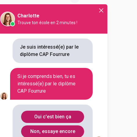
Charlotte
Trouve ton école en 2 minutes !
Je suis intéressé(e) par le
diplôme CAP Fourrure
Département
Code Postal
Si je comprends bien, tu es
Rhône
69424
intéressé(e) par le diplôme
CAP Fourrure
Paris
75011
Oui c'est bien ça
Bas-Rhin
67000
Non, essaye encore