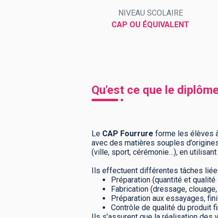
NIVEAU SCOLAIRE
CAP OU ÉQUIVALENT
BTS
Écoles
Masters
Licences pro
Articles
CAP
Qu'est ce que le diplôm
Bac pro
Bachelors
Le
CAP Fourrure
forme les élèves à
avec des matières souples d’origines
(ville, sport, cérémonie…), en utilis
Ils effectuent différentes tâches liée
Préparation (quantité et qualité
Fabrication (dressage, clouage
Préparation aux essayages, finit
Contrôle de qualité du produit fi
Ils s’assurent que la réalisation d