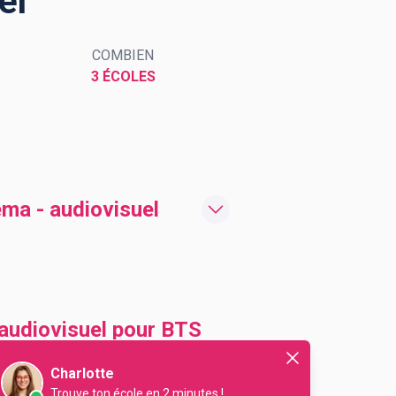
el
COMBIEN
3 ÉCOLES
éma - audiovisuel
 audiovisuel pour BTS
Charlotte
Trouve ton école en 2 minutes !