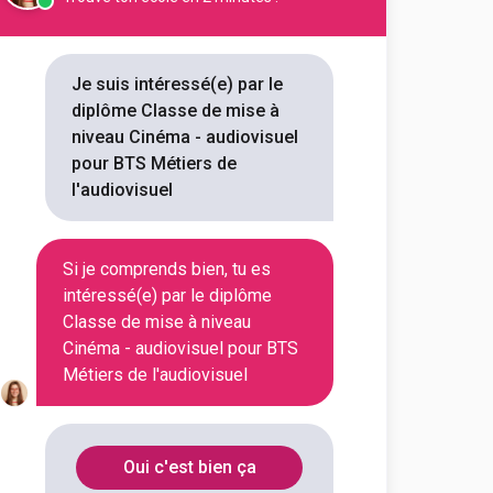
Département
Code Postal
Je suis intéressé(e) par le
diplôme Classe de mise à
niveau Cinéma - audiovisuel
Bouches-du-
13008
pour BTS Métiers de
Rhône
l'audiovisuel
Dordogne
24206
Si je comprends bien, tu es
intéressé(e) par le diplôme
Meurthe-et-
54042
Classe de mise à niveau
Moselle
Cinéma - audiovisuel pour BTS
Métiers de l'audiovisuel
- audiovisuel pour BTS
Oui c'est bien ça