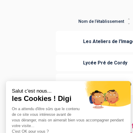
Nom de l’établissement
Les Ateliers de l'Imag
Lycée Pré de Cordy
Lycée Henri Poincaré
Les villes en France où