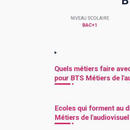
B
NIVEAU SCOLAIRE
BTS
Écoles
Masters
BAC+1
Licences pro
Articles
CAP
Bac pro
Bachelors
Quels métiers faire ave
pour BTS Métiers de l'a
Ecoles qui forment au d
Métiers de l'audiovisuel