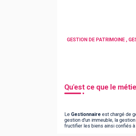
BTS
Écoles
Masters
Licences pro
Articles
CAP
Bac pro
Bachelors
Qu'est ce que le méti
Le
Gestionnaire
est chargé de gé
gestion d'un immeuble, la gestion 
fructifier les biens ainsi confiés à