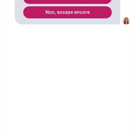
Liste des Formation d'école spécialisée
Non, essaye encore
Quels métiers faire avec un
diplôme Conseiller commercial
spécialisé en assurances de
personnes et produits financiers ?
Ecoles qui forment au diplôme
Conseiller commercial spécialisé en
assurances de personnes et produits
financiers