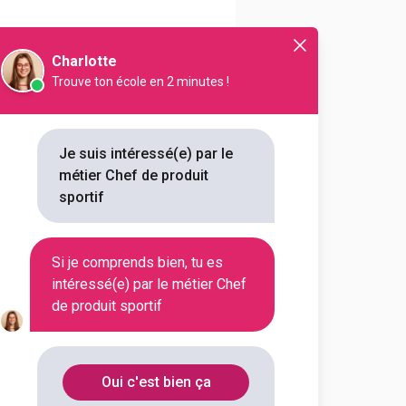
ttant en avant une marque bien
Charlotte
Trouve ton école en 2 minutes !
Je suis intéressé(e) par le
métier Chef de produit
sportif
Si je comprends bien, tu es
intéressé(e) par le métier Chef
de produit sportif
Oui c'est bien ça