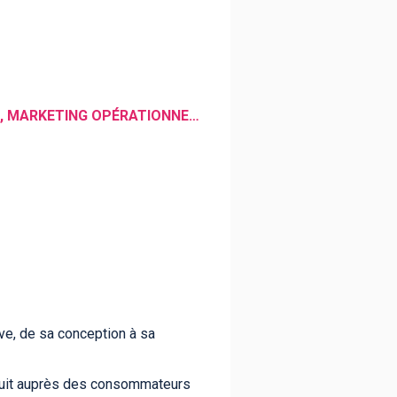
MARKETING , VENTE , SUPPLY CHAIN , BUSINESS-DEVELOPMENT , MARKETING DU SPORT , MARKETING OPÉRATIONNEL , COMMERCE , ACHATS , COMMUNICATION , MARKETING STRATÉGIQUE , PACKAGING , PUBLICITÉ
ve, de sa conception à sa
roduit auprès des consommateurs