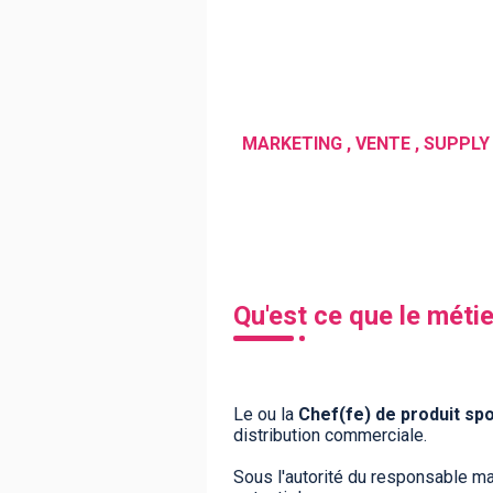
BTS
Écoles
Masters
Licences pro
Articles
CAP
Bac pro
Bachelors
Qu'est ce que le métie
Le ou la
Chef
(fe) de produit spo
distribution commerciale.
Sous l'autorité du responsable ma