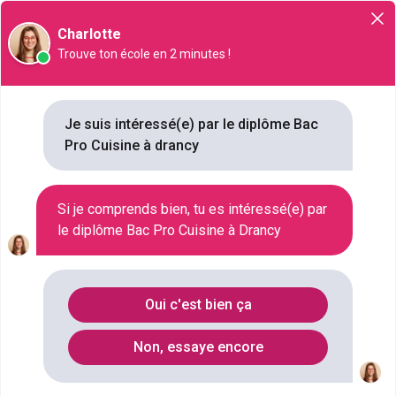
Orientation
Charlotte
Trouve ton école en 2 minutes !
Bac Pro Cuisine à Drancy : 41
Je suis intéressé(e) par le diplôme Bac
Pro Cuisine à drancy
formations référencées
Si je comprends bien, tu es intéressé(e) par
Où faire le diplôme
Bac Pro Cuisine
à
le diplôme Bac Pro Cuisine à Drancy
Drancy
?
Oui c'est bien ça
Vous souhaitez obtenir un Bac Pro Cuisine à Drancy
? digiSchool Orientation a trouvé pour vous 41 Bac
Non, essaye encore
Pro Cuisine à Drancy. Renseignez-vous ci-dessous
sur l'établissement à Drancy qui mène à ce diplôme.