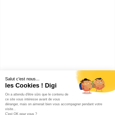
Bac ou équivalent
:
bac pro Commercialisation et services en
restauration
bac pro Cuisine
CAP ou équivalent
:
CAP Restaurant
CAP Cuisine